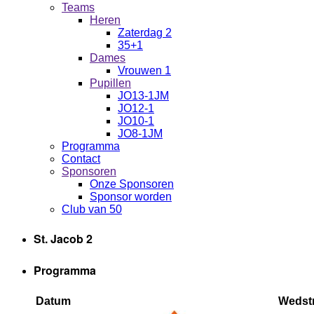
Teams
Heren
Zaterdag 2
35+1
Dames
Vrouwen 1
Pupillen
JO13-1JM
JO12-1
JO10-1
JO8-1JM
Programma
Contact
Sponsoren
Onze Sponsoren
Sponsor worden
Club van 50
St. Jacob 2
Programma
Datum
Wedstr