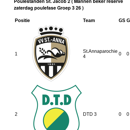
Poulestanden St. Jacob 2 ( Mannen beker reserve
zaterdag poulefase Groep 3 26 )
Positie
Team
GS
St.Annaparochie
1
0
0
4
2
DTD 3
0
0