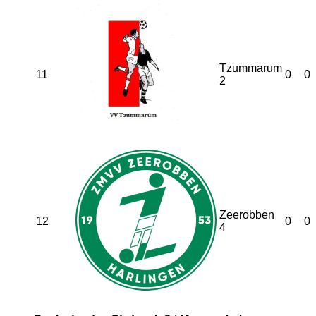
Tzummarum
11
0
0
2
Zeerobben
12
0
0
4