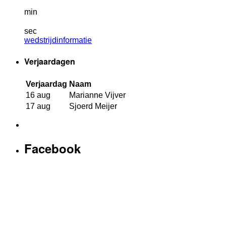
min
sec
wedstrijdinformatie
Verjaardagen
Verjaardag
Naam
16 aug
Marianne Vijver
17 aug
Sjoerd Meijer
Facebook