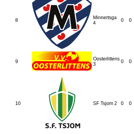
Minnertsga
8
0
0
4
Oosterlittens
9
0
0
3
10
SF Tsjom 2
0
0