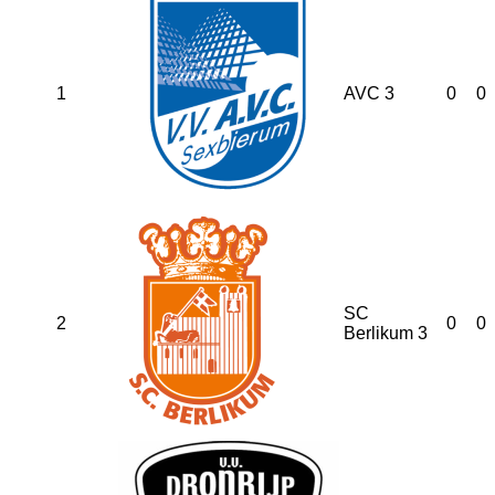
1
AVC 3
0
0
SC
2
0
0
Berlikum 3