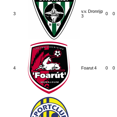
v.v. Dronrijp
3
0
0
3
4
Foarut 4
0
0