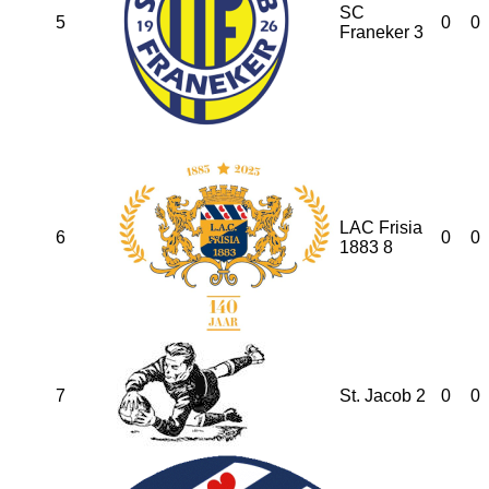
SC
5
0
0
Franeker 3
LAC Frisia
6
0
0
1883 8
7
St. Jacob 2
0
0